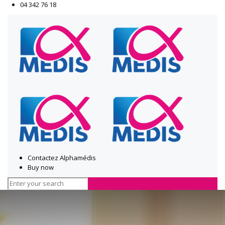
04 342 76 18
Contactez Alphamédis
Buy now