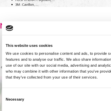
3M : Cavillon, …
Negatieve druktherapie
Negatieve druktherapie is een innovatieve techniek in de
wondverzorging, het is een moderne mechanische, actieve en niet-
invasieve verbandmethode die het fysiologische proces van
This website uses cookies
wondgenezing stimuleert en de wondsluitingstijd verkort door het
toepassen van gecontroleerde zuigkracht. De wond wordt gevuld met
We use cookies to personalise content and ads, to provide s
een schuimverband en vervolgens stevig afgesloten met een
features and to analyse our traffic. We also share informatio
transparante kleeflaag. Na aansluiting op een vacuümbron wordt lucht
use of our site with our social media, advertising and analyti
aan de wondomgeving onttrokken door middel van zuiging om negatieve
who may combine it with other information that you’ve provid
druk te creëren.
that they’ve collected from your use of their services.
Consent
Necessary
Selection