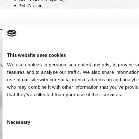
3M : Cavillon, …
Thérapie par pression négative
La thérapie par pression négative est une technique innovante dans le
traitement des plaies, c’est une méthode mécanique, active et non
invasive de pansement moderne qui permet de dynamiser le processus
This website uses cookies
physiologique de la cicatrisation d’une plaie et d’en réduire le temps de
We use cookies to personalise content and ads, to provide s
fermeture, en y appliquant une aspiration contrôlée. La plaie est comblée
par un pansement mousse puis scellée de façon étanche avec un film
features and to analyse our traffic. We also share informatio
adhésif transparent. Après connexion à une source de dépression, l’air
use of our site with our social media, advertising and analyti
est extrait de l’environnement de la plaie par aspiration pour créer une
who may combine it with other information that you’ve provid
pression négative.
that they’ve collected from your use of their services.
Consent
Necessary
Selection