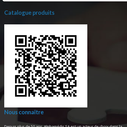
Catalogue produits
Nous connaître
Depuis plus de 50 ans, Alphamédis SA est un acteur de choix dans la