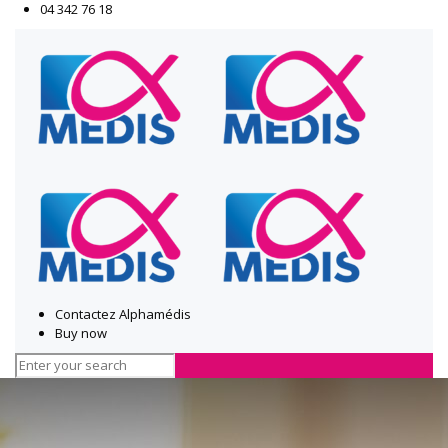
04 342 76 18
Contactez Alphamédis
Buy now