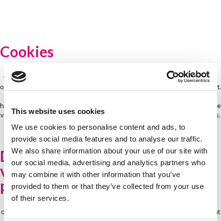
Cookies
Wij gebruiken cookies om u de beste gebruikerservaring te bieden
wanneer u onze website bezoekt. Als u verdergaat met het gebruik van
onze website, gaan wij ervan uit dat u het gebruik van cookies accepteert.
Google Analytics: Deze cookies verzamelen anonieme informatie over
hoe u als bezoeker onze website gebruikt. Het doel is om onze website te
This website uses cookies
verbeteren en beter aan te passen aan de behoeften van de bezoekers.
Wij verzamelen geen persoonlijke gegevens. Wij bewaren deze
We use cookies to personalise content and ads, to
gegevens gedurende een periode van 38 maanden.
provide social media features and to analyse our traffic.
We also share information about your use of our site with
Doelstellingen van de
our social media, advertising and analytics partners who
verwerking van
may combine it with other information that you’ve
persoonsgegevens
provided to them or that they’ve collected from your use
of their services.
Ons bedrijf verbindt zich ertoe uw privacy te respecteren wanneer u
onze website bezoekt. Wij zijn ons er van bewust dat u veel belang hecht