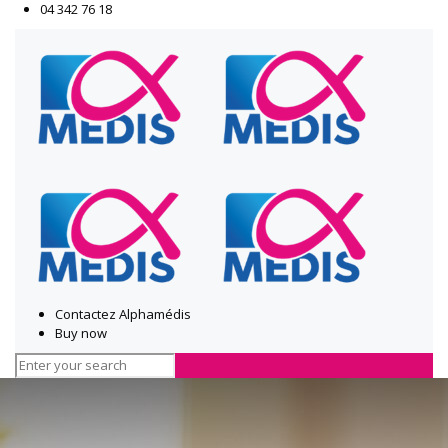
04 342 76 18
Contactez Alphamédis
Buy now